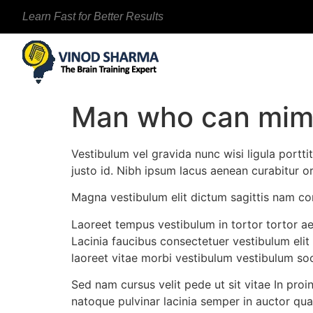
Learn Fast for Better Results
Man who can mimic
Vestibulum vel gravida nunc wisi ligula portt
justo id. Nibh ipsum lacus aenean curabitur or
Magna vestibulum elit dictum sagittis nam co
Laoreet tempus vestibulum in tortor tortor a
Lacinia faucibus consectetuer vestibulum elit
laoreet vitae morbi vestibulum vestibulum soci
Sed nam cursus velit pede ut sit vitae In pro
natoque pulvinar lacinia semper in auctor quam