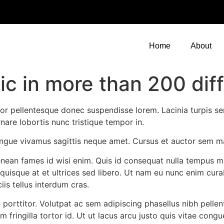
Home
About
 in more than 200 diff
itor pellentesque donec suspendisse lorem. Lacinia turpis se
nare lobortis nunc tristique tempor in.
ngue vivamus sagittis neque amet. Cursus et auctor sem m
enean fames id wisi enim. Quis id consequat nulla tempus m
 quisque at et ultrices sed libero. Ut nam eu nunc enim cur
is tellus interdum cras.
in porttitor. Volutpat ac sem adipiscing phasellus nibh pel
 fringilla tortor id. Ut ut lacus arcu justo quis vitae congu