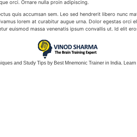
ue orci. Ornare nulla proin adipiscing.
nectus quis accumsan sem. Leo sed hendrerit libero nunc ma
amus lorem at curabitur augue urna. Dolor egestas orci ele
ur euismod massa venenatis ipsum convallis ut. Id elit ero
ues and Study Tips by Best Mnemonic Trainer in India. Learn F